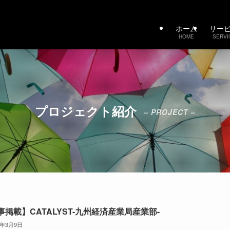
ホーム
サー
HOME
SERVI
プロジェクト紹介
– PROJECT –
事掲載】CATALYST-九州経済産業局産業部-
6年3月9日